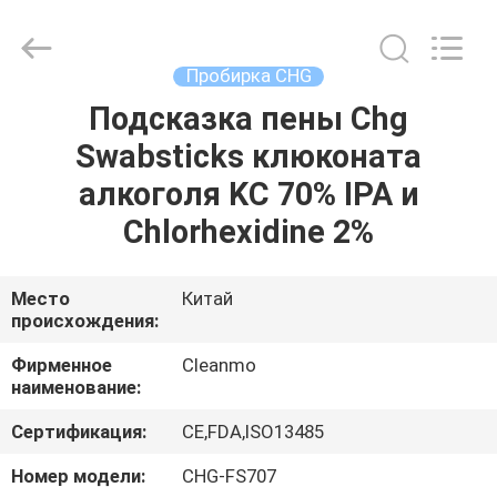
Shenzhen
Cleanmo
Technology
Co.,
Ltd.
Пробирка CHG
All
Rights
Reserved.
Подсказка пены Chg
ДОМ
Swabsticks клюконата
ПРОДУКТЫ
алкоголя KC 70% IPA и
Chlorhexidine 2%
О
НАС
Место
Китай
происхождения:
ПУТЕШЕСТВИЕ
Фирменное
Cleanmo
наименование:
ФАБРИКИ
Сертификация:
CE,FDA,ISO13485
ПРОВЕРКА
Номер модели:
CHG-FS707