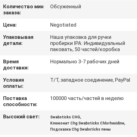
КАЧЕСТВА
Количество мин
Обсуженный
заказа:
СВЯЖИТЕСЬ
Цена:
Negotiated
МЫ
Упаковывая
Наша упаковка для ручки
детали:
пробирки IPA: Индивидуальный
паковать, 50 частей/коробка
НОВОСТИ
Время
Нормально 3-7 рабочих дней
доставки:
СПРОСИТЕ
Условия
T/T, западное соединение, PayPal
ЦИТАТУ
оплаты:
Поставка
100000 часть/частей в неделю
КАРТА
способности:
САЙТА
Высокий свет:
,
Swabsticks CHG
,
Клюконат Chg Swabsticks Chlorhexidine
Подсказка Chg Swabsticks пены
PRIVACY