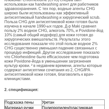
использован как handwashing агент для работников
здравоохранения. С тех пор, водные агенты CHG
широко были использованы как эффективный
антисептиковый handwashing и хирургический scrub.
Польза CHG для антисептиковой кожи готовя была
изучена в начале 1990-ых годов. Д-р Maki сравнил
пользу 2% водное CHG, алкоголь 70%, и Povidone-йод
10% (самый общий иодофор) для кожи готовя до
хирургических вмешательств. Результаты этого
исследования показали что этой пользе водное 2%
CHG существенно уменьшил падение связанных с
процедур инфекций. Другое исследование показало
что Chlorhexidine было efficaciousее чем подготовка
кожи Povidone-йода в уменьшении загрязнения
культур крови. ² в недавнем времени, агенты которые
содержат антисептики сочетания из 2, CHG/IPA
антисептиковой кожи готовя, благоволить к врач-
клиницистами.
2.
спецификация:
Подсказка пены
Уретан
Материал ручки
Полипропилен/пластиковая