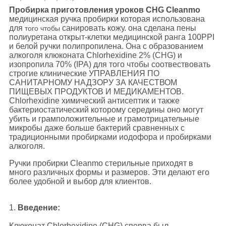
Пробирка приготовления уроков CHG Cleanmo
медицинская ручка пробирки которая использована
для
санировать кожу. она сделана пены
того чтобы
полиуретана открыт-клетки медицинской ранга 100PPI
и белой ручки полипропилена. Она с образованием
алкоголя клюконата Chlorhexidine 2% (CHG) и
изопропила 70% (IPA) для того чтобы соотвествовать
строгие клинические УПРАВЛЕНИЯ ПО
САНИТАРНОМУ НАДЗОРУ ЗА КАЧЕСТВОМ
ПИЩЕВЫХ ПРОДУКТОВ И МЕДИКАМЕНТОВ.
Chlorhexidine химический антисептик и также
бактериостатический которому середины оно могут
убить и грамположительные и грамотрицательные
микробы даже больше бактерий сравненных с
традиционными пробирками иодофора и пробирками
алкоголя.
Ручки пробирки Cleanmo стерильные приходят в
много различных формы и размеров. Эти делают его
более удобной и выбор для клиентов.
1.
Введение:
Клюконат Chlorhexidine (CHG) сперва был