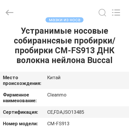
Shenzhen
Cleanmo
Technology
Co.,
Ltd.
мазки из носа
All
Rights
Reserved.
Устранимые носовые
ДОМ
собираннсяые пробирки/
ПРОДУКТЫ
пробирки CM-FS913 ДНК
волокна нейлона Buccal
О
НАС
Место
Китай
происхождения:
ПУТЕШЕСТВИЕ
Фирменное
Cleanmo
наименование:
ФАБРИКИ
Сертификация:
CE,FDA,ISO13485
ПРОВЕРКА
Номер модели:
CM-FS913