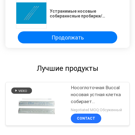
Устранимые носовые
собираннсяые пробирки/
пробирки CM-FS913 ДНК
волокна нейлона Buccal
Продолжать
Лучшие продукты
Носоглоточная Buccal
носовая устная клетка
собирает
собираннсяый нейлон
Negotiated MOQ:Обсуженный
наклоняет пробирки
CONTACT
лаборатории гриппа