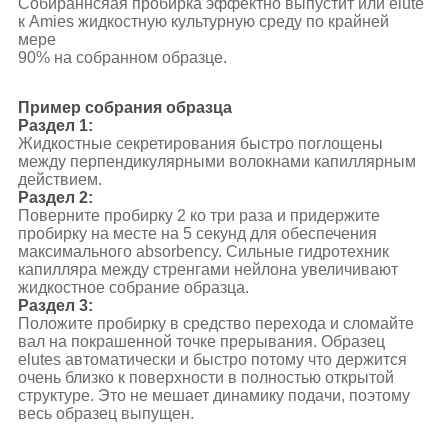
Собираннсяая пробирка эффектно выпустит или elute
к Amies жидкостную культурную среду по крайней
мере
90% на собранном образце.
Пример собрания образца
Раздел 1:
Жидкостные секретирования быстро поглощены
между перпендикулярными волокнами капиллярным
действием.
Раздел 2:
Поверните пробирку 2 ко три раза и придержите
пробирку на месте на 5 секунд для обеспечения
максимального absorbency. Сильные гидротехник
капилляра между стренгами нейлона увеличивают
жидкостное собрание образца.
Раздел 3:
Положите пробирку в средство перехода и сломайте
вал на покрашенной точке прерывания. Образец
elutes автоматически и быстро потому что держится
очень близко к поверхности в полностью открытой
структуре. Это не мешает динамику подачи, поэтому
весь образец выпущен.