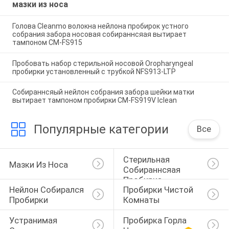
мазки из носа
Голова Cleanmo волокна нейлона пробирок устного
собрания забора носовая собираннсяая вытирает
тампоном CM-FS915
Пробовать набор стерильной носовой Oropharyngeal
пробирки установленный с трубкой NFS913-LTP
Собираннсяый нейлон собрания забора шейки матки
вытирает тампоном пробирки CM-FS919V Iclean
Популярные категории
Все
Стерильная 
Мазки Из Носа
Собираннсяая 
Пробирка
Нейлон Собирался 
Пробирки Чистой 
Пробирки
Комнаты
Устранимая 
Пробирка Горла 