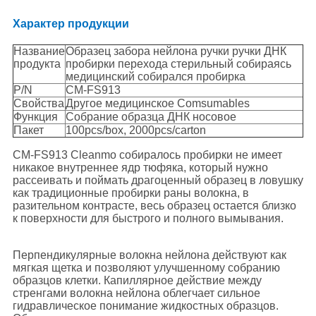
Характер продукции
Название
Образец забора нейлона ручки ручки ДНК
продукта
пробирки перехода стерильный собираясь
медицинский собирался пробирка
P/N
CM-FS913
Свойства
Другое медицинское Comsumables
Функция
Собрание образца ДНК носовое
Пакет
100pcs/box, 2000pcs/carton
CM-FS913 Cleanmo собиралось пробирки не имеет
никакое внутреннее ядр тюфяка, который нужно
рассеивать и поймать драгоценный образец в ловушку
как традиционные пробирки раны волокна, в
разительном контрасте, весь образец остается близко
к поверхности для быстрого и полного вымывания.
Перпендикулярные волокна нейлона действуют как
мягкая щетка и позволяют улучшенному собранию
образцов клетки. Капиллярное действие между
стренгами волокна нейлона облегчает сильное
гидравлическое понимание жидкостных образцов.