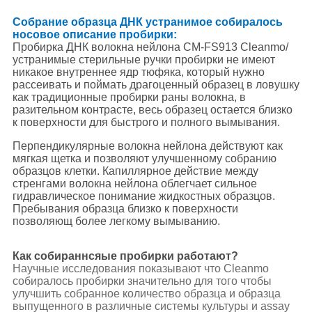
Собрание образца ДНК устранимое собиралось
носовое описание пробирки:
Пробирка ДНК волокна нейлона CM-FS913 Cleanmo/
устранимые стерильные ручки пробирки не имеют
никакое внутреннее ядр тюфяка, который нужно
рассеивать и поймать драгоценный образец в ловушку
как традиционные пробирки раны волокна, в
разительном контрасте, весь образец остается близко
к поверхности для быстрого и полного вымывания.
Перпендикулярные волокна нейлона действуют как
мягкая щетка и позволяют улучшенному собранию
образцов клетки. Капиллярное действие между
стренгами волокна нейлона облегчает сильное
гидравлическое понимание жидкостных образцов.
Пребывания образца близко к поверхности
позволяющ более легкому вымыванию.
Как собираннсяые пробирки работают?
Научные исследования показывают что Cleanmo
собиралось пробирки значительно для того чтобы
улучшить собранное количество образца и образца
выпущенного в различные системы культуры и assay