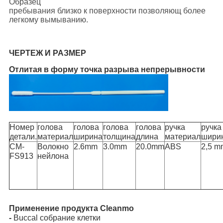
Образец
пребывания близко к поверхности позволяющ более
легкому вымыванию.
ЧЕРТЕЖ И РАЗМЕР
Отлитая в форму точка разрыва непрерывности
Номер
голова
голова
голова
голова
ручка
ручка
детали.
материал
ширина
толщина
длина
материал
шири
CM-
Волокно
2.6mm
3.0mm
20.0mm
ABS
2,5 m
FS913
нейлона
Применение продукта Cleanmo
-
Buccal собрание клетки