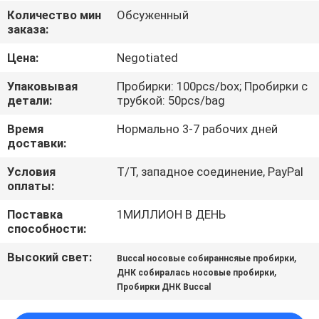
КАЧЕСТВА
Количество мин
Обсуженный
заказа:
СВЯЖИТЕСЬ
Цена:
Negotiated
МЫ
Упаковывая
Пробирки: 100pcs/box; Пробирки с
детали:
трубкой: 50pcs/bag
НОВОСТИ
Время
Нормально 3-7 рабочих дней
доставки:
СПРОСИТЕ
Условия
T/T, западное соединение, PayPal
оплаты:
ЦИТАТУ
Поставка
1МИЛЛИОН В ДЕНЬ
способности:
КАРТА
Высокий свет:
,
Buccal носовые собираннсяые пробирки
САЙТА
,
ДНК собиралась носовые пробирки
Пробирки ДНК Buccal
PRIVACY