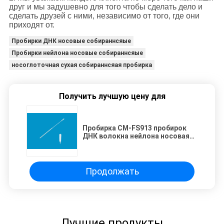
друг и мы задушевно для того чтобы сделать дело и
сделать друзей с ними, независимо от того, где они
приходят от.
Пробирки ДНК носовые собираннсяые
Пробирки нейлона носовые собираннсяые
носоглоточная сухая собираннсяая пробирка
Получить лучшую цену для
Пробирка CM-FS913 пробирок
ДНК волокна нейлона носовая
собираннсяая носоглоточная
сухая собираннсяая
Продолжать
Лучшие продукты