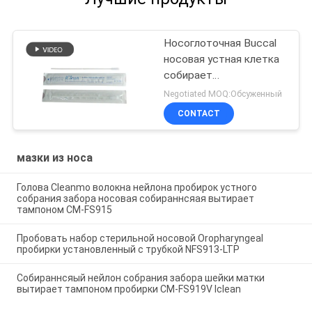
Носоглоточная Buccal
носовая устная клетка
собирает
собираннсяый нейлон
Negotiated MOQ:Обсуженный
наклоняет пробирки
CONTACT
лаборатории гриппа
мазки из носа
Голова Cleanmo волокна нейлона пробирок устного
собрания забора носовая собираннсяая вытирает
тампоном CM-FS915
Пробовать набор стерильной носовой Oropharyngeal
пробирки установленный с трубкой NFS913-LTP
Собираннсяый нейлон собрания забора шейки матки
вытирает тампоном пробирки CM-FS919V Iclean