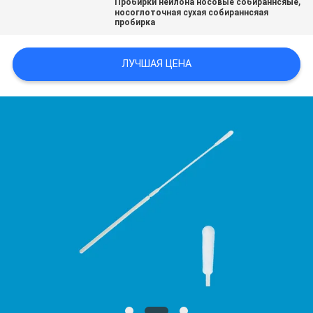
,
Пробирки нейлона носовые собираннсяые
POLICY
носоглоточная сухая собираннсяая
пробирка
ЛУЧШАЯ ЦЕНА