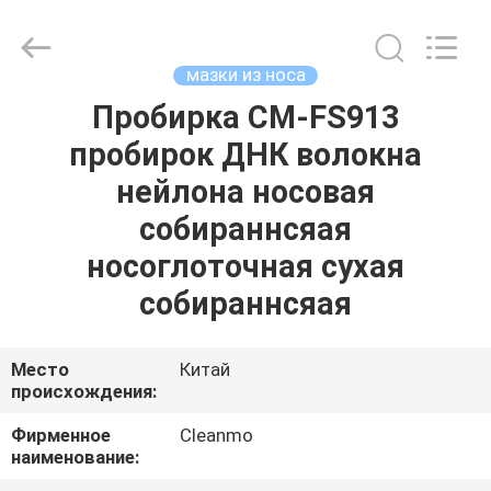
Shenzhen
Cleanmo
Technology
Co.,
Ltd.
мазки из носа
All
Rights
Reserved.
Пробирка CM-FS913
ДОМ
пробирок ДНК волокна
ПРОДУКТЫ
нейлона носовая
собираннсяая
О
носоглоточная сухая
НАС
собираннсяая
ПУТЕШЕСТВИЕ
Место
Китай
происхождения:
ФАБРИКИ
Фирменное
Cleanmo
наименование:
ПРОВЕРКА