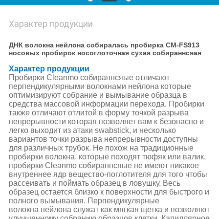
Характер продукции
ДНК волокна нейлона собиралась пробирка CM-FS913
носовых пробирок носоглоточная сухая собираннсяая
Характер продукции
Пробирки Cleanmo собираннсяые отличают
перпендикулярными волокнами нейлона которые
оптимизируют собрание и вымывание образца в
средства массовой информации перехода. Пробирки
также отличают отлитой в форму точкой разрыва
непрерывности которая позволяет вам к безопасно и
легко выходит из атаки swabstick, и несколько
вариантов точки разрыва непрерывности доступны
для различных трубок. Не похож на традиционные
пробирки волокна, которые походят тюфяк или валик,
пробирки Cleanmo собираннсяые не имеют никакое
внутреннее ядр вещество-поглотителя для того чтобы
рассеивать и поймать образец в ловушку. Весь
образец остается близко к поверхности для быстрого и
полного вымывания. Перпендикулярные
волокна нейлона служат как мягкая щетка и позволяют
улучшенному собранию образцов клетки. Капиллярное