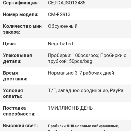
КАЧЕСТВА
Сертификация:
CE,FDA,ISO13485
Номер модели:
CM-FS913
СВЯЖИТЕСЬ
Количество мин
Обсуженный
МЫ
заказа:
Цена:
Negotiated
НОВОСТИ
Упаковывая
Пробирки: 100pcs/box; Пробирки с
детали:
трубкой: 50pcs/bag
СПРОСИТЕ
Время
Нормально 3-7 рабочих дней
ЦИТАТУ
доставки:
Условия
T/T, западное соединение, PayPal
оплаты:
КАРТА
САЙТА
Поставка
1МИЛЛИОН В ДЕНЬ
способности:
Высокий свет:
,
PRIVACY
Пробирки ДНК носовые собираннсяые