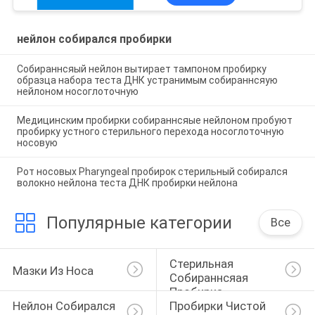
образца
нейлон собирался пробирки
Собираннсяый нейлон вытирает тампоном пробирку
образца набора теста ДНК устранимым собираннсяую
нейлоном носоглоточную
Медицинским пробирки собираннсяые нейлоном пробуют
пробирку устного стерильного перехода носоглоточную
носовую
Рот носовых Pharyngeal пробирок стерильный собирался
волокно нейлона теста ДНК пробирки нейлона
Популярные категории
Все
Стерильная 
Мазки Из Носа
Собираннсяая 
Пробирка
Нейлон Собирался 
Пробирки Чистой 