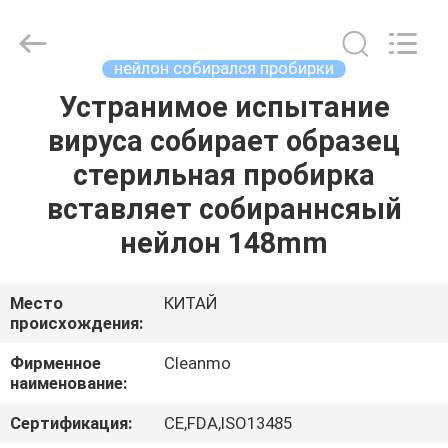
Shenzhen
Cleanmo
Technology
Co.,
Ltd.
нейлон собирался пробирки
All
Rights
Reserved.
Устранимое испытание
ДОМ
вируса собирает образец
ПРОДУКТЫ
стерильная пробирка
вставляет собираннсяый
О
нейлон 148mm
НАС
Место
КИТАЙ
происхождения:
ПУТЕШЕСТВИЕ
ФАБРИКИ
Фирменное
Cleanmo
наименование:
ПРОВЕРКА
Сертификация:
CE,FDA,ISO13485