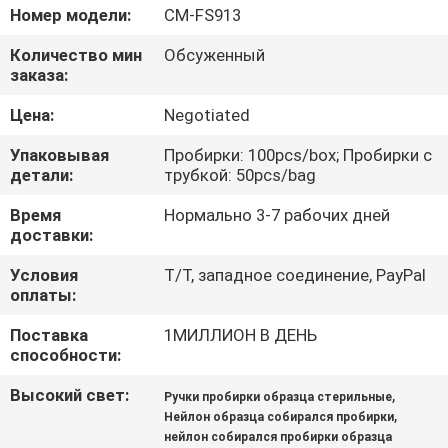
КАЧЕСТВА
Номер модели:
CM-FS913
Количество мин
Обсуженный
СВЯЖИТЕСЬ
заказа:
МЫ
Цена:
Negotiated
Упаковывая
Пробирки: 100pcs/box; Пробирки с
НОВОСТИ
детали:
трубкой: 50pcs/bag
Время
Нормально 3-7 рабочих дней
СПРОСИТЕ
доставки:
ЦИТАТУ
Условия
T/T, западное соединение, PayPal
оплаты:
КАРТА
Поставка
1МИЛЛИОН В ДЕНЬ
способности:
САЙТА
Высокий свет:
,
Ручки пробирки образца стерильные
,
Нейлон образца собирался пробирки
PRIVACY
нейлон собирался пробирки образца