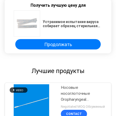
Получить лучшую цену для
Устранимое испытание вируса
собирает образец стерильная
пробирка вставляет
собираннсяый нейлон 148mm
Продолжать
Лучшие продукты
Носовые
носоглоточные
Oropharyngeal
собираннсяые
Negotiated MOQ:Обсуженный
пробирки собрания
CONTACT