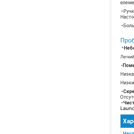
елеме
◔Ручк
Насто
◔
Боль
Проб
◔
Неб
Легкий
Помы
◔
Низка
Низки
◔
Скр
Отсут
◔
Чис
Laund
Хар
Част