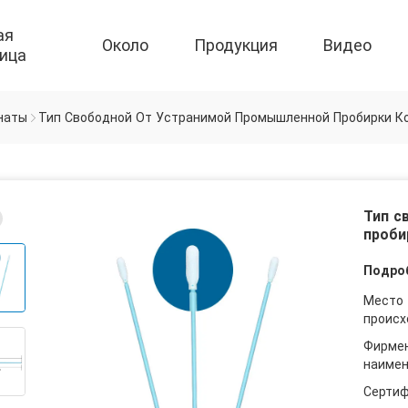
ая
Около
Продукция
Видео
ица
наты
Тип Свободной От Устранимой Промышленной Пробирки К
Тип с
проби
Подроб
Место
происх
Фирме
наимен
Сертиф