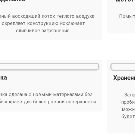
лный восходящий поток теплого воздуха
Помыты
скрепляет конструкцию исключает
слипчивое загрязнение.
чка
Хранен
чка сделана с новыми материалами без
Заг
бых краев для более ровной поверхности
проби
можно
будет