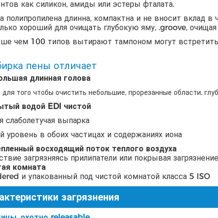
нтов как силикон, амиды или эстеры фталата.
а полипропилена длинна, компактна и не вносит вклад в 
лько хороший для очищать глубокую яму, .groove, очищая
ше чем 100 типов вытирают тампоном могут встретить
ирка пены отличает
ольшая длинная голова
 для того чтобы очистить небольшие, прорезанные области, глуб
тый водой EDI чистой
я слаболетучая выпарка
й уровень в обоих частицах и содержаниях иона
епленный восходящий поток теплого воздуха
ствие загрязняясь прилипатели или покрывая загрязнени
тая комната
ered и упакованный под чистой комнатой класса 5 ISO
актеристики загрязнения
ицы, охотно releasable