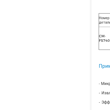
Номер
детали
CM-
FS740
Прим
Микр
-
- Изв
- Эфф