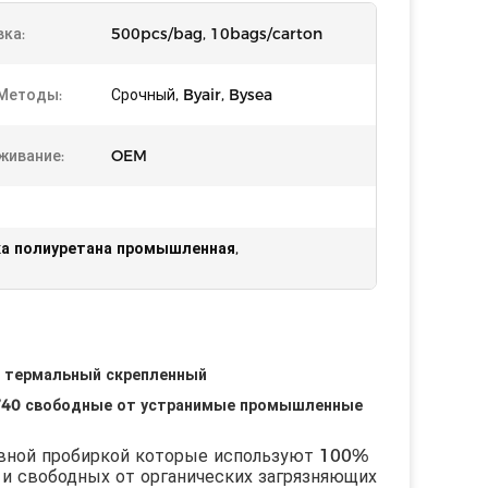
вка:
500pcs/bag, 10bags/carton
 Методы:
Срочный, Byair, Bysea
живание:
OEM
ка полиуретана промышленная
,
й термальный скрепленный
S740 свободные от устранимые промышленные
вной пробиркой которые используют 100%
 и свободных от органических загрязняющих