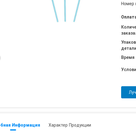
Номер 
Оплата
Колич
заказа:
Упако
детали
Время 
Услови
Лу
бная Информация
Характер Продукции