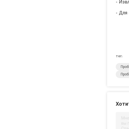
- Изв
- Для
тег:
Проб
Проб
Хоти
Мне
вы 
Спа