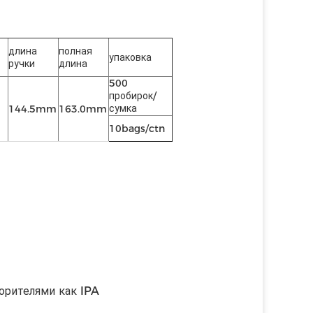
длина
полная
упаковка
ручки
длина
500
пробирок/
сумка
144.5mm
163.0mm
10bags/ctn
орителями как IPA