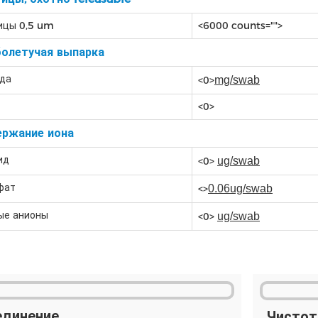
ицы 0,5 um
<6000 counts="">
олетучая выпарка
ода
<0>
mg/swab
<0>
ержание иона
ид
<0>
ug/swab
фат
<>
0.06ug/swab
ые анионы
<0>
ug/swab
единение
Чистот