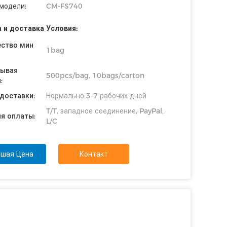
модели:
CM-FS740
 и доставка Условия:
ество мин
1bag
вывая
500pcs/bag, 10bags/carton
:
доставки:
Нормально 3-7 рабочих дней
T/T, западное соединение, PayPal,
я оплаты:
L/C
чшая Цена
Контакт