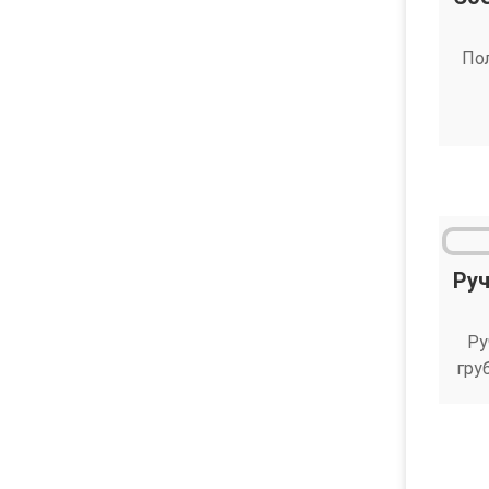
По
Ру
Ру
гру