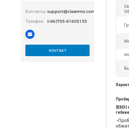
С
Контакты:
support@cleanmo.com
Об
Телефон:
(+86)755-61605135
Гр
Ма
контакт
M
Вы
Харак
Проби
(ESD)
гибки
Проб
◔
обжат