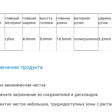
главный
главная
высота
главная
материал
ширина
.
материал
ширина
головки
длина
ручки
ручки
губка
6.0mm
5.0mm
18.5mm
полипропилен
3.2mm
енение продукта
о-механическая чистка
леките загрязнение из соединителей и дисководов
ектно чистое небольшое, труднодоступных зоны с раств