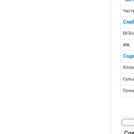
Част
Слаб
DI В
IPA
Сод
Хлор
Суль
Полн
Со