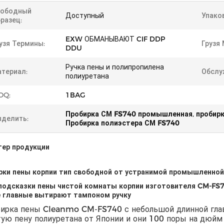
вободный
Доступный
Упако
разец:
EXW ОБМАНЫВАЮТ CIF DDP
узя Термины:
Грузя
DDU
Ручка пены и полипропилена
териал:
Обслу
полиуретана
OQ:
1BAG
Пробирка СМ FS740 промышленная
,
пробир
делить:
Пробирка полиэстера СМ FS740
тер продукции
рки пены корпии тип свободной от устранимой промышленно
 подсказки пены чистой комнаты корпии изготовителя CM-F
е главные вытирают тампоном ручку
ирка пены Cleanmo CM-FS740 с небольшой длинной гла
ую пену полиуретана от Японии и они 100 поры на дюйм