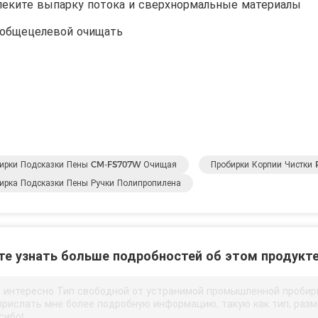
леките выпарку потока и сверхнормальные материалы
 общецелевой очищать
ирки Подсказки Пены CM-FS707W Очищая
Пробирки Корпии Чистки
ирка Подсказки Пены Ручки Полипропилена
те узнать больше подробностей об этом продукт
 интересно Тип свободной от устранимой промышленной пробир
прислать мне более подробную информацию, такую ​​как тип, разме
сибо!