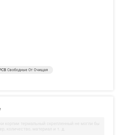
 PCB Свободные От Очищая
е
ки корпии термальный скрепленный не могли бы
р, количество, материал и т. д.