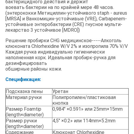
бактерицидного действия и держит
воевать бактерии на по крайней мере 48 часов.
(энтерококки Метициллин-устойчивого staph - aureus
[MRSA] и Ванкомицин-устойчивые (VRE), Carbapenem-
устойчивые энтеробактерии (CRE) гнусное мульти-
лекарство 3 устойчивое [MDRO])
Решение пробирки CHG медицинское-----Алкоголь
клюконата Chlorhexidine W/V 2% и изопропила 70% V/V
Каждая ручка индивидуально гигиенически
наполненная корк. Идеальная пробирк-ручка для
дезинфицировать
обширные районы кожи.
Спецификация:
Подсказка пены
Уретан
Материал ручки
Полипропилен/пластиковая
кнопка
Размер Foamtip
0,984" ×0.591» или 25mm×15mm
(length×diameter)
Размер ручки
4,5" ×0.2» или 114mm×5.2mm
(length×diameter)
Содержание
Клюконат Chlorhexidine