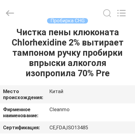
Shenzhen
Cleanmo
Technology
Co.,
Ltd.
Пробирка CHG
All
Rights
Reserved.
Чистка пены клюконата
ДОМ
Chlorhexidine 2% вытирает
ПРОДУКТЫ
тампоном ручку пробирки
впрыски алкоголя
О
изопропила 70% Pre
НАС
Место
Китай
происхождения:
ПУТЕШЕСТВИЕ
ФАБРИКИ
Фирменное
Cleanmo
наименование:
ПРОВЕРКА
Сертификация:
CE,FDA,ISO13485