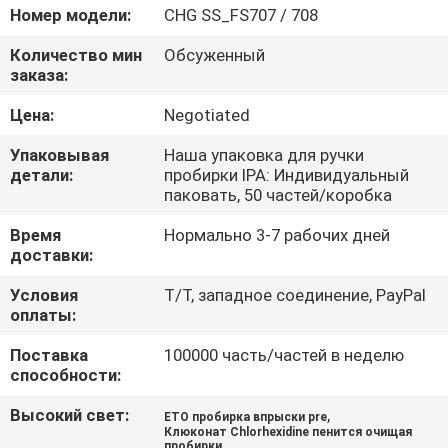
КАЧЕСТВА
Номер модели:
CHG SS_FS707 / 708
Количество мин
Обсуженный
СВЯЖИТЕСЬ
заказа:
МЫ
Цена:
Negotiated
Упаковывая
Наша упаковка для ручки
НОВОСТИ
детали:
пробирки IPA: Индивидуальный
паковать, 50 частей/коробка
СПРОСИТЕ
Время
Нормально 3-7 рабочих дней
доставки:
ЦИТАТУ
Условия
T/T, западное соединение, PayPal
оплаты:
КАРТА
Поставка
100000 часть/частей в неделю
САЙТА
способности:
Высокий свет:
,
ETO пробирка впрыски pre
PRIVACY
Клюконат Chlorhexidine пенится очищая
пробирки