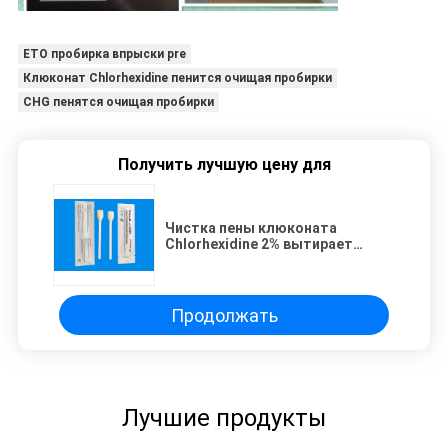
ETO пробирка впрыски pre
Клюконат Chlorhexidine пенится очищая пробирки
CHG пенятся очищая пробирки
Получить лучшую цену для
Чистка пены клюконата
Chlorhexidine 2% вытирает
тампоном ручку пробирки
впрыски алкоголя изопропила
70% Pre
Продолжать
Лучшие продукты