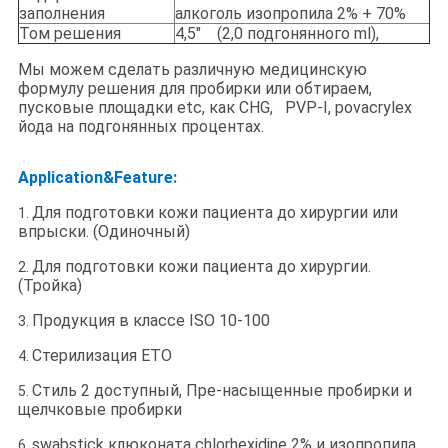
заполнения
алкоголь изопропила 2% + 70%
Том решения
4,5" (2,0 подгонянного ml),
Мы можем сделать различную медицинскую
формулу решения для пробирки или обтираем,
пусковые площадки etc, как CHG, PVP-I, povacrylex
йода на подгонянных процентах.
Application&Feature:
Для подготовки кожи пациента до хирургии или
1.
впрыски. (Одиночный)
Для подготовки кожи пациента до хирургии.
2.
(Тройка)
Продукция в классе ISO 10-100
3.
Стерилизация ETO
4.
Стиль 2 доступный, Пре-насыщенные пробирки и
5.
щелчковые пробирки
swabstick клюконата chlorhexidine 2% и изопропила
6.