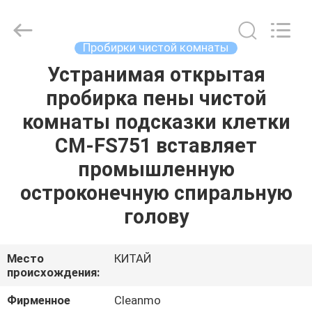
Shenzhen
Cleanmo
Technology
Co.,
Ltd.
Пробирки чистой комнаты
All
Rights
Reserved.
Устранимая открытая
ДОМ
пробирка пены чистой
ПРОДУКТЫ
комнаты подсказки клетки
CM-FS751 вставляет
О
промышленную
НАС
остроконечную спиральную
голову
ПУТЕШЕСТВИЕ
ФАБРИКИ
Место
КИТАЙ
происхождения:
ПРОВЕРКА
Фирменное
Cleanmo