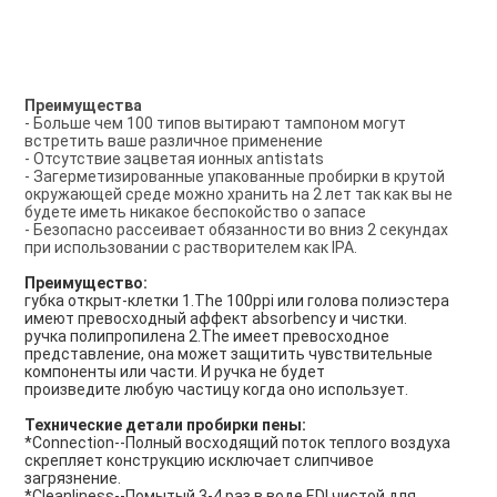
Преимущества
- Больше чем 100 типов вытирают тампоном могут 
встретить ваше различное применение
- Отсутствие зацветая ионных antistats
- Загерметизированные упакованные пробирки в крутой 
окружающей среде можно хранить на 2 лет так как вы не 
будете иметь никакое беспокойство о запасе
- Безопасно рассеивает обязанности во вниз 2 секундах 
при использовании с растворителем как IPA.
Преимущество:
губка открыт-клетки 1.The 100ppi или голова полиэстера 
имеют превосходный аффект absorbency и чистки.
ручка полипропилена 2.The имеет превосходное 
представление, она может защитить чувствительные 
компоненты или части. И ручка не будет
произведите любую частицу когда оно использует.
Технические детали пробирки пены:
*Connection--Полный восходящий поток теплого воздуха 
скрепляет конструкцию исключает слипчивое 
загрязнение.
*Cleanliness--Помытый 3-4 раз в воде EDI чистой для 