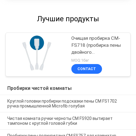
Лучшие продукты
Очищая пробирка CM-
FS718 (пробирка пены
двойного
прямоугольника
MOQ:1баг
главная)
CONTACT
Пробирки чистой комнаты
Круглой головки пробирки подсказки пены СМ FS1702
ручка промышленной Microfib голубая
Чистая комната ручки черноты СМ FS920 вытирает
тампоном с круглой головой губки
Пробирки пены полиуретана СМ FS757 для клавиатур