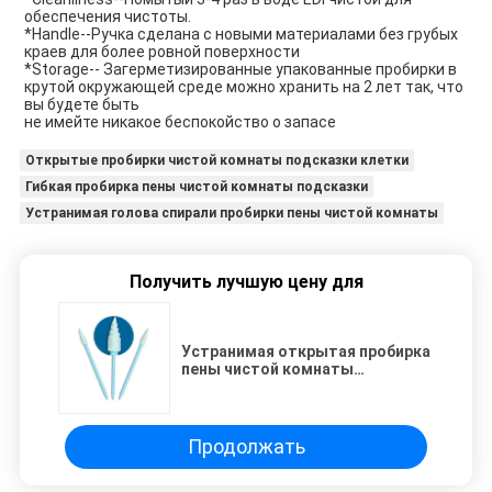
обеспечения чистоты.
*Handle--Ручка сделана с новыми материалами без грубых 
краев для более ровной поверхности
*Storage-- Загерметизированные упакованные пробирки в 
крутой окружающей среде можно хранить на 2 лет так, что 
вы будете быть
не имейте никакое беспокойство о запасе
Открытые пробирки чистой комнаты подсказки клетки
Гибкая пробирка пены чистой комнаты подсказки
Устранимая голова спирали пробирки пены чистой комнаты
Получить лучшую цену для
Устранимая открытая пробирка
пены чистой комнаты
подсказки клетки CM-FS751
вставляет промышленную
остроконечную спиральную
голову
Продолжать