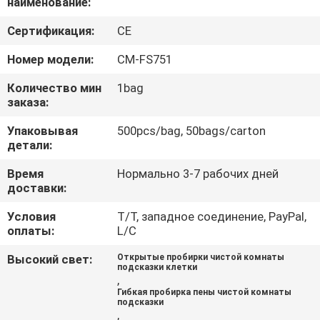
наименование:
КАЧЕСТВА
Сертификация:
CE
СВЯЖИТЕСЬ
Номер модели:
CM-FS751
МЫ
Количество мин
1bag
заказа:
НОВОСТИ
Упаковывая
500pcs/bag, 50bags/carton
детали:
СПРОСИТЕ
Время
Нормально 3-7 рабочих дней
доставки:
ЦИТАТУ
Условия
T/T, западное соединение, PayPal,
оплаты:
L/C
КАРТА
Высокий свет:
Открытые пробирки чистой комнаты
САЙТА
подсказки клетки
,
Гибкая пробирка пены чистой комнаты
подсказки
PRIVACY
,