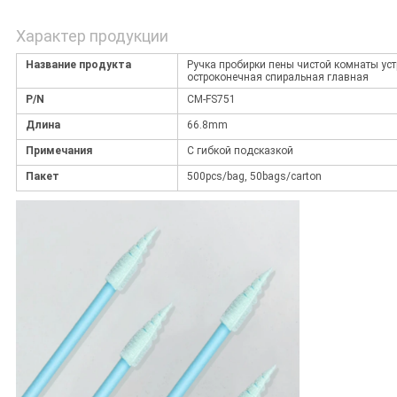
Характер продукции
Название продукта
Ручка пробирки пены чистой комнаты ус
остроконечная спиральная главная
P/N
CM-FS751
Длина
66.8mm
Примечания
С гибкой подсказкой
Пакет
500pcs/bag, 50bags/carton